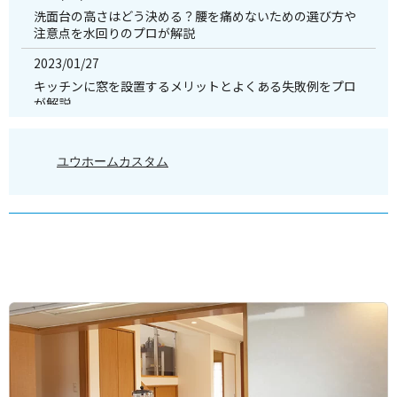
洗面台の高さはどう決める？腰を痛めないための選び方や
注意点を水回りのプロが解説
2023/01/27
キッチンに窓を設置するメリットとよくある失敗例をプロ
が解説
2022/11/01
水回りをセットリフォームでまとめて更新！セットリフォ
ユウホームカスタム
ームの費用はいくら？
2022/09/26
リフォームで日々のトイレ掃除の手間を軽減！掃除しやす
いトイレの特徴を紹介
2022/09/06
キッチンの種類はとても多彩！主な6つのバリエーションと
特徴を紹介！
2022/07/01
夏場はキッチンのトラブルが多発！嫌なニオイやコバエが
発生する原因と対策を紹介