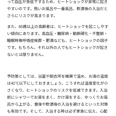
って血圧が急低下するため、ヒートショックが非常に起き
やすいのです。熱いお風呂や一番風呂、飲酒後の入浴だと
さらにリスクが高まります。
また、
65
歳以上の高齢者は、ヒートショックを起こしやす
い傾向にあります。高血圧・糖尿病・動脈硬化・不整脈・
睡眠時無呼吸症候群・肥満なども、ヒートショックの因子
です。もちろん、それ以外の人でもヒートショックが起き
ないとは限りません。
予防策としては、浴室や脱衣所を暖房で温め、お湯の温度
は
41℃
以下にしておきましょう。こうすれば温度変化が小
さくなり、ヒートショックのリスクを低減できます。入浴
前にシャワーでお湯をまく、かけ湯をする、ゆっくりお風
呂から上がる、食後や飲酒後の入浴を避けるといった対策
も有効です。そして、入浴する時は必ず家族に伝え、心配