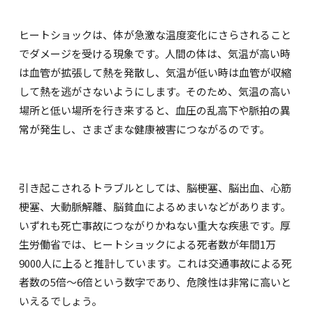
ヒートショックは、体が急激な温度変化にさらされること
でダメージを受ける現象です。人間の体は、気温が高い時
は血管が拡張して熱を発散し、気温が低い時は血管が収縮
して熱を逃がさないようにします。そのため、気温の高い
場所と低い場所を行き来すると、血圧の乱高下や脈拍の異
常が発生し、さまざまな健康被害につながるのです。
引き起こされるトラブルとしては、脳梗塞、脳出血、心筋
梗塞、大動脈解離、脳貧血によるめまいなどがあります。
いずれも死亡事故につながりかねない重大な疾患です。厚
生労働省では、ヒートショックによる死者数が年間
1
万
9000
人に上ると推計しています。これは交通事故による死
者数の
5
倍～
6
倍という数字であり、危険性は非常に高いと
いえるでしょう。